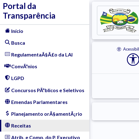
Portal da
Transparência
Início
Busca
Acessibi
RegulamentaÃ§Ã£o da LAI
ConvÃªnios
LGPD
Concursos PÃºblicos e Seletivos
Emendas Parlamentares
Planejamento orÃ§amentÃ¡rio
Receitas
Atrib. e Comp. do P. Executivo