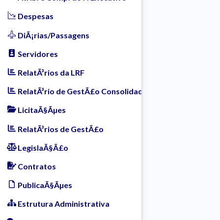
Despesas
DiÃ¡rias/Passagens
Servidores
RelatÃ³rios da LRF
RelatÃ³rio de GestÃ£o Consolidada
LicitaÃ§Ãµes
RelatÃ³rios de GestÃ£o
LegislaÃ§Ã£o
Contratos
PublicaÃ§Ãµes
Estrutura Administrativa